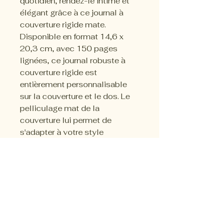
quotidien, rendez-le intime et
élégant grâce à ce journal à
couverture rigide mate.
Disponible en format 14,6 x
20,3 cm, avec 150 pages
lignées, ce journal robuste à
couverture rigide est
entièrement personnalisable
sur la couverture et le dos. Le
pelliculage mat de la
couverture lui permet de
s'adapter à votre style
personnel.
.: Impression intégrale
.: 150 pages lignées (75
feuilles)
.: Finition mate
.: Reliure à rabat